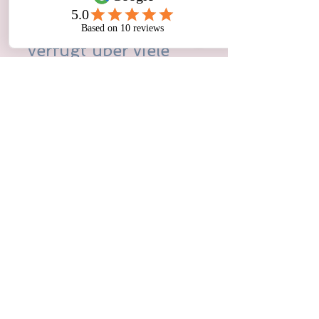
Das Wohnzimmer
verfügt über viele
komfortable
Sitzmöglichkeiten
und einen großen
Smart-TV, um Ihre
Lieblingssendungen
und Filme zu sehen.
Die Küche mit
Edelstahlgeräten ist
gut ausgestattet mit
allem, was Sie
brauchen, um
Frühstück, Mittag-